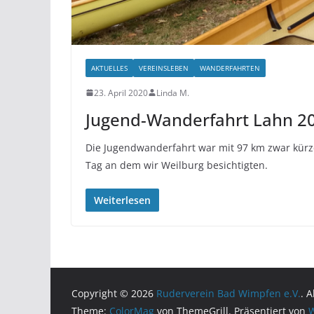
AKTUELLES
VEREINSLEBEN
WANDERFAHRTEN
23. April 2020
Linda M.
Jugend-Wanderfahrt Lahn 2
Die Jugendwanderfahrt war mit 97 km zwar kürzer
Tag an dem wir Weilburg besichtigten.
Weiterlesen
Copyright © 2026
Ruderverein Bad Wimpfen e.V.
. 
Theme:
ColorMag
von ThemeGrill. Präsentiert von
W