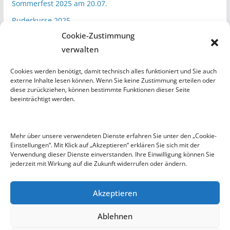
Sommerfest 2025 am 20.07.
Ruderkurse 2025
Cookie-Zustimmung
verwalten
Kategorien
Cookies werden benötigt, damit technisch alles funktioniert und Sie auch
Aktuelles
externe Inhalte lesen können. Wenn Sie keine Zustimmung erteilen oder
diese zurückziehen, können bestimmte Funktionen dieser Seite
Vereinsleben
beeinträchtigt werden.
Wanderfahrten
Wettkämpfe
Mehr über unsere verwendeten Dienste erfahren Sie unter den „Cookie-
Einstellungen“. Mit Klick auf „Akzeptieren“ erklären Sie sich mit der
Verwendung dieser Dienste einverstanden. Ihre Einwilligung können Sie
jederzeit mit Wirkung auf die Zukunft widerrufen oder ändern.
Akzeptieren
Copyright © 2026
Ruderverein Bad Wimpfen e.V.
. Alle
Ablehnen
Rechte vorbehalten.