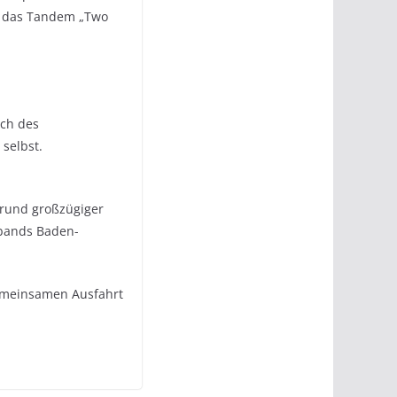
ür das Tandem „Two
ich des
 selbst.
grund großzügiger
rbands Baden-
gemeinsamen Ausfahrt