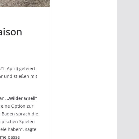
aison
 April) gefeiert.
r und stießen mit
 an.
„Wilder G´sell“
 eine Option zur
rt Baden sprach die
mpischen Spielen
ele haben“, sagte
ame passe