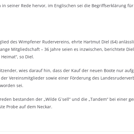
in seiner Rede hervor, im Englischen sei die Begriffserklärung f
glied des Wimpfener Rudervereins, ehrte Hartmut Diel (64) anlässl
ange Mitgliedschaft – 36 Jahre seien es inzwischen, berichtete Diel
 Heimat“, so Diel.
itzender, wies darauf hin, dass der Kauf der neuen Boote nur auf
der Vereinsmitglieder sowie einer Förderung des Landesruderve
worden sei.
freden bestanden der „Wilde G´sell“ und die „Tandem“ bei einer 
ste Probe auf dem Neckar.