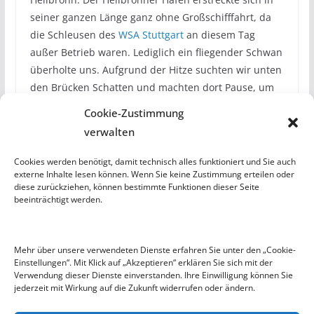
seiner ganzen Länge ganz ohne Großschifffahrt, da
die Schleusen des
WSA Stuttgart
an diesem Tag
außer Betrieb waren. Lediglich ein fliegender Schwan
überholte uns. Aufgrund der Hitze suchten wir unten
den Brücken Schatten und machten dort Pause, um
unsere Kekse zu essen und genug Wasser zu trinken.
Cookie-Zustimmung
Schließlich erreichten wir wieder die Schleuse
verwalten
Kochendorf, die uns 4,60 Höhenmeter näher an
unsere Heimat
Bad-Wimpfen
brachte. 4 km später
Cookies werden benötigt, damit technisch alles funktioniert und Sie auch
konnten wir dann anlegen und die Boote putzen und
externe Inhalte lesen können. Wenn Sie keine Zustimmung erteilen oder
diese zurückziehen, können bestimmte Funktionen dieser Seite
wieder in der Bootshalle verstauen.
beeinträchtigt werden.
Unser Bootshaus erstrahlt in neuem Glanz
Mehr über unsere verwendeten Dienste erfahren Sie unter den „Cookie-
Einstellungen“. Mit Klick auf „Akzeptieren“ erklären Sie sich mit der
Tag der offenen Tür
Verwendung dieser Dienste einverstanden. Ihre Einwilligung können Sie
jederzeit mit Wirkung auf die Zukunft widerrufen oder ändern.